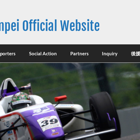
ei Official Website
イト
porters
Social Action
Partners
Inquiry
後