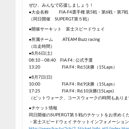
ぜひ、みんなで応援しましょう！
●大会名称 FIA-F4選手権 第5戦・第6戦・第7戦
（同日開催 SUPERGT第５戦）
●開催サーキット 富士スピードウェイ
●所属チーム ATEAM Buzz racing
（出走時間）
●8月6日(土)
08:10 – 08:40 FIA F4 : 公式予選
13:20 FIA F4 : Rd.5決勝（15Laps）
●8月7日(日)
10:00 FIA F4 : Rd.9決勝（15Laps）
17:25 FIA F4 : Rd.10決勝(15Laps)
（ピットウォーク、コースウォークの時間もありま
●チケット情報
同日開催のSUPERGT第５戦のチケットをお求めく
・富士スピードウェイ チケットインフォメーショ
http://www.fsw.tv/2ch/2_5ticket/info_gt5/index.htm