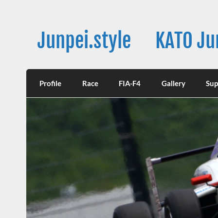
Skip
to
content
Junpei.style KATO Junp
17歳レーサー 加藤潤平の公式ウェブサ
Profile
Race
FIA-F4
Gallery
Sup